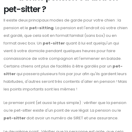
pet-sitter ?
Il existe deux principaux modes de garde pour votre chien : la
pension et le
pet-sitting
. La pension est l'endroit où votre chien
est gardé, que cela soit en format familial (sans box) ou en
format avec box. Un
pet-sitter
quant à lui est quelqu'un qui
vient à votre domicile pendant quelques heures pour faire
connaissance de votre compagnon et l'emmener en balade.
Certains chiens ont plus de facilités à être gardés par un
pet-
sitter
qui passera plusieurs fois par jour afin qu'ils gardent leurs
habitudes, d'autres seront très contents d'aller en pension ! Mais
les points importants sont les mêmes !
Le premier point (et aussi le plus simple) : vérifier que la pension
ou le pet-sitter existe d'un point de vue légal. La pension ou le
pet-sitter
doit avoir un numéro de SIRET et une assurance.
Le deuxième point : Vérifier que la personne est apte, que cela