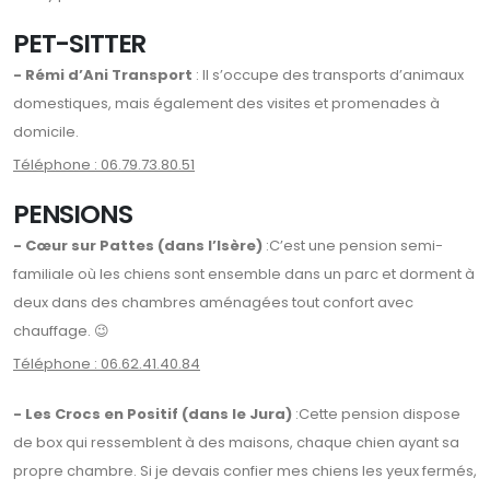
PET-SITTER
- Rémi d’Ani Transport
: Il s’occupe des transports d’animaux
domestiques, mais également des visites et promenades à
domicile.
Téléphone : 06.79.73.80.51
PENSIONS
- Cœur sur Pattes (dans l’Isère)
:C’est une pension semi-
familiale où les chiens sont ensemble dans un parc et dorment à
deux dans des chambres aménagées tout confort avec
chauffage. 😉
Téléphone : 06.62.41.40.84
- Les Crocs en Positif (dans le Jura)
:Cette pension dispose
de box qui ressemblent à des maisons, chaque chien ayant sa
propre chambre. Si je devais confier mes chiens les yeux fermés,