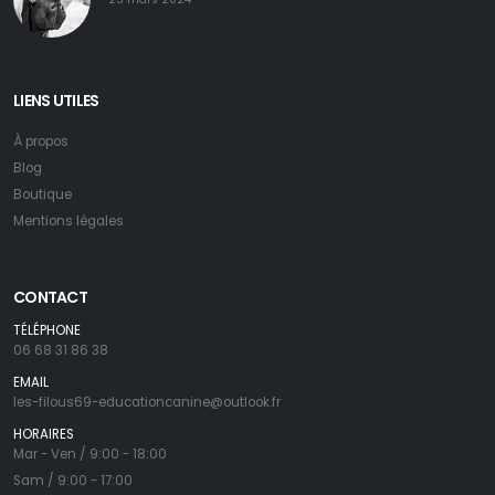
LIENS UTILES
À propos
Blog
Boutique
Mentions légales
CONTACT
TÉLÉPHONE
06 68 31 86 38
EMAIL
les-filous69-educationcanine@outlook.fr
HORAIRES
Mar - Ven / 9:00 - 18:00
Sam / 9:00 - 17:00